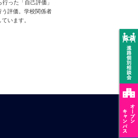
ら行った「自己評価」
行う評価。学校関係者
しています。