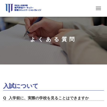
ナ
ビ
ゲ
ー
シ
ョ
よくある質問
ン
を
切
り
替
え
入試について
入学前に、実際の学校を見ることはできますか