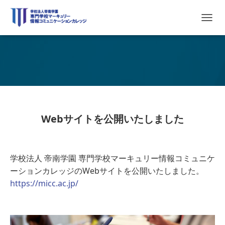
ナ
ビ
ゲ
ー
Information
シ
ョ
ン
を
切
り
Webサイトを公開いたしました
替
え
学校法人 帝南学園 専門学校マーキュリー情報コミュニケ
ーションカレッジのWebサイトを公開いたしました。
https://micc.ac.jp/